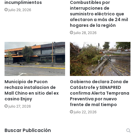
incumplimientos
Combustibles por
m
r
interrupciones de
julio 29, 2026
e
á
suministro eléctrico que
n
n
afectaron a más de 24 mil
t
p
hogares de la región
e
r
julio 28, 2026
p
e
r
s
o
e
b
n
a
t
b
a
l
r
e
s
Municipio de Pucon
Gobierno declara Zona de
"
rechaza instalacion de
Catástrofe y SENAPRED
e
q
Mall Chino en sitio del ex
confirma Alerta Temprana
p
casino Enjoy
Preventiva por nuevo
u
o
frente de mal tiempo
e
r
julio 27, 2026
T
julio 22, 2026
i
e
n
m
t
Buscar Publicación
u
e