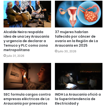
a
g
r
u
e
e
l
n
s
a
e
u
r
Alcalde Neira respalda
37 mujeres habrían
m
v
idea de una Ley Araucanía
fallecido por cáncer de
e
i
y urgencia de declarar a
ovario en la Región de La
n
Temuco y PLC como zona
Araucanía en 2025
c
t
metropolitana
i
julio 30, 2026
a
o
julio 31, 2026
n
m
d
i
o
l
e
i
s
t
"
a
a
r
SEC formula cargos contra
INDH La Araucanía ofició a
l
p
empresas eléctricas de La
la Superintendencia de
t
o
Araucanía por presuntos
Electricidad y
a
d