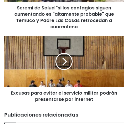
S
Seremi de Salud "si los contagios siguen
a
aumentando es "altamente probable" que
l
u
Temuco y Padre Las Casas retrocedan a
d
cuarentena
"
s
E
i
x
l
c
o
u
s
s
c
a
o
s
n
p
t
a
a
Excusas para evitar el servicio militar podrán
r
g
presentarse por internet
a
i
e
o
v
Publicaciones relacionadas
s
i
s
t
i