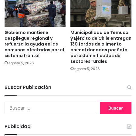
s
a
a
r
r
p
s
i
u
e
Gobierno mantiene
Municipalidad de Temuco
m
d
despliegue regional y
y Ejército de Chile entregan
ú
r
refuerza la ayuda en las
130 fardos de alimento
s
a
comunas afectadas por el
animal donados por Sofo
i
sistema frontal
para damnificados de
s
sectores rurales
c
c
agosto 5, 2026
a
o
agosto 5, 2026
e
n
n
t
t
Buscar Publicación
r
i
a
e
C
B
m
a
u
p
r
s
o
a
c
s
b
Publicidad
a
d
i