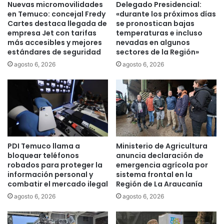
i
Nuevas micromovilidades
Delegado Presidencial:
á
v
en Temuco: concejal Fredy
«durante los próximos días
a
o
Cartes destaca llegada de
se pronostican bajas
b
s
empresa Jet con tarifas
temperaturas e incluso
a
más accesibles y mejores
nevadas en algunos
F
estándares de seguridad
sectores de la Región»
n
A
d
C
agosto 6, 2026
agosto 6, 2026
a
h
s
a
l
c
o
u
c
s
a
a
l
d
PDI Temuco llama a
Ministerio de Agricultura
e
o
bloquear teléfonos
anuncia declaración de
s
s
robados para proteger la
emergencia agrícola por
a
d
información personal y
sistema frontal en la
i
e
combatir el mercado ilegal
Región de La Araucanía
m
l
agosto 6, 2026
agosto 6, 2026
p
a
u
n
l
z