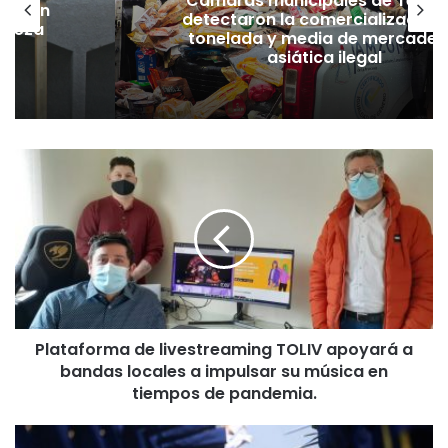
Cámaras municipales de Temu
lación
detectaron la comercialización
hueza
tonelada y media de mercader
pó
asiática ilegal
P
l
a
t
a
f
o
r
m
Plataforma de livestreaming TOLIV apoyará a
a
bandas locales a impulsar su música en
d
e
tiempos de pandemia.
l
i
T