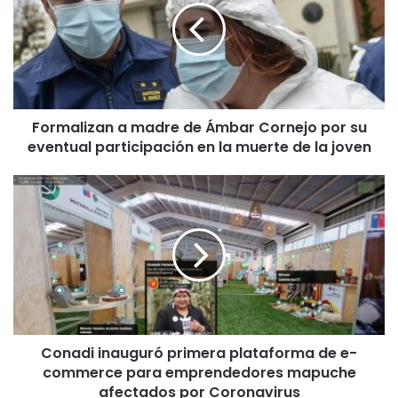
m
a
l
i
z
a
Formalizan a madre de Ámbar Cornejo por su
n
eventual participación en la muerte de la joven
a
m
a
C
d
o
r
n
e
a
d
d
e
i
Á
i
m
n
b
a
a
Conadi inauguró primera plataforma de e-
u
r
commerce para emprendedores mapuche
g
C
u
afectados por Coronavirus