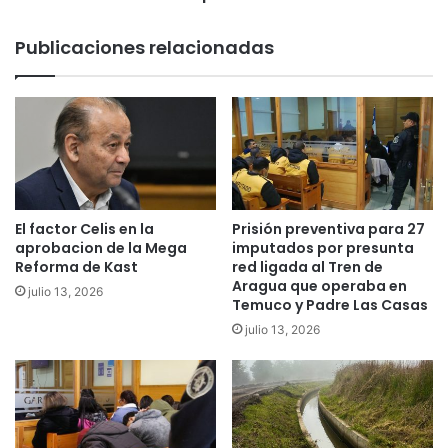
o
r
r
ó
Publicaciones relacionadas
n
p
e
r
j
i
o
m
p
e
o
r
r
a
s
p
u
l
El factor Celis en la
Prisión preventiva para 27
e
a
aprobacion de la Mega
imputados por presunta
v
t
Reforma de Kast
red ligada al Tren de
e
a
Aragua que operaba en
julio 13, 2026
n
Temuco y Padre Las Casas
f
t
o
julio 13, 2026
u
r
a
m
l
a
p
d
a
e