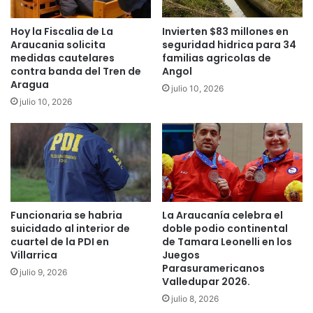
r
e
t
-
Hoy la Fiscalia de La
Invierten $83 millones en
i
c
Araucania solicita
seguridad hidrica para 34
c
o
medidas cautelares
familias agricolas de
i
m
contra banda del Tren de
Angol
p
m
Aragua
julio 10, 2026
a
e
julio 10, 2026
c
r
i
c
ó
e
n
p
e
a
n
r
l
a
a
e
Funcionaria se habria
La Araucanía celebra el
m
m
suicidado al interior de
doble podio continental
u
p
cuartel de la PDI en
de Tamara Leonelli en los
e
r
Villarrica
Juegos
r
e
Parasuramericanos
julio 9, 2026
t
Valledupar 2026.
n
e
d
julio 8, 2026
d
e