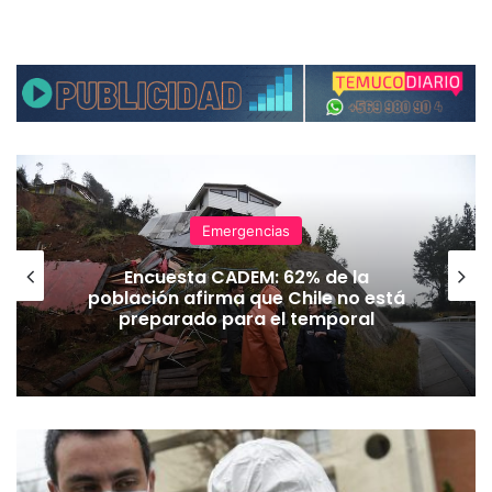
Emergencias
Encuesta CADEM: 62% de la
población afirma que Chile no está
preparado para el temporal
F
o
r