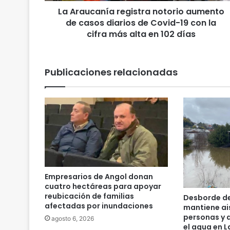
n
La Araucanía registra notorio aumento
í
de casos diarios de Covid-19 con la
a
r
cifra más alta en 102 días
e
g
i
Publicaciones relacionadas
s
t
r
a
n
o
t
o
r
i
Empresarios de Angol donan
o
cuatro hectáreas para apoyar
a
reubicación de familias
Desborde del
u
afectadas por inundaciones
mantiene ai
m
personas y d
agosto 6, 2026
el agua en 
e