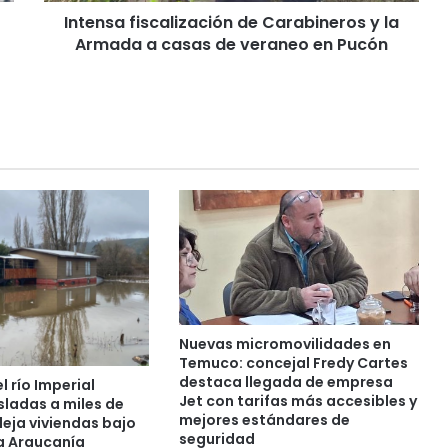
i
Intensa fiscalización de Carabineros y la
s
Armada a casas de veraneo en Pucón
c
a
l
i
z
a
c
i
ó
n
d
e
C
a
r
Nuevas micromovilidades en
a
Temuco: concejal Fredy Cartes
b
destaca llegada de empresa
 río Imperial
i
Jet con tarifas más accesibles y
sladas a miles de
mejores estándares de
n
eja viviendas bajo
seguridad
La Araucanía
e