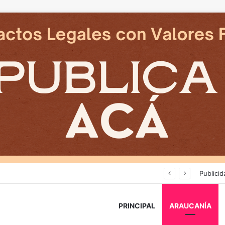
Avanza construcción de nuevas vías del proyecto de extensión Tren Temuco-Gorbea
Publicid
PRINCIPAL
ARAUCANÍA