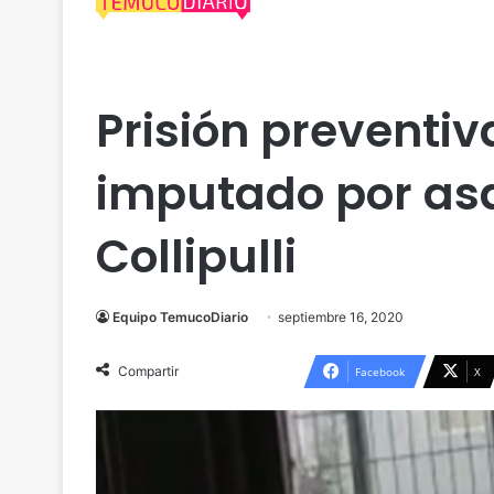
Araucanía
Prisión preventi
imputado por asa
Collipulli
Equipo TemucoDiario
septiembre 16, 2020
Compartir
Facebook
X