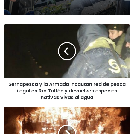
S
e
r
n
a
p
e
s
c
Sernapesca y la Armada incautan red de pesca
a
ilegal en Río Toltén y devuelven especies
y
l
nativas vivas al agua
a
A
P
r
u
m
l
a
s