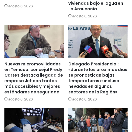
viviendas bajo el agua en
e
s
agosto 6, 2026
La Araucanía
g
c
agosto 6, 2026
a
o
l
n
e
s
n
u
R
l
í
t
o
a
T
d
Nuevas micromovilidades
Delegado Presidencial:
o
o
en Temuco: concejal Fredy
«durante los próximos días
l
s
Cartes destaca llegada de
se pronostican bajas
t
a
empresa Jet con tarifas
temperaturas e incluso
é
f
más accesibles y mejores
nevadas en algunos
n
estándares de seguridad
sectores de la Región»
i
y
r
agosto 6, 2026
agosto 6, 2026
d
m
e
a
v
q
u
u
e
e