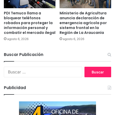
l
h
v
a
e
PDI Temuco llama a
Ministerio de Agricultura
y
bloquear teléfonos
anuncia declaración de
n
t
robados para proteger la
emergencia agrícola por
e
e
información personal y
sistema frontal en la
s
r
combatir el mercado ilegal
Región de La Araucanía
p
r
agosto 6, 2026
agosto 6, 2026
e
o
c
r
i
i
Buscar Publicación
e
s
s
m
n
o
B
a
e
u
t
n
s
i
L
c
Publicidad
v
a
a
a
A
r
s
r
:
v
a
i
u