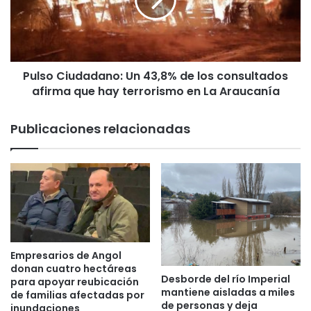
d
o
a
C
i
i
n
u
c
d
a
Pulso Ciudadano: Un 43,8% de los consultados
a
u
afirma que hay terrorismo en La Araucanía
d
t
a
a
n
Publicaciones relacionadas
n
o
r
:
e
U
d
n
d
4
e
3
p
,
e
8
s
%
Empresarios de Angol
c
d
donan cuatro hectáreas
a
Desborde del río Imperial
e
para apoyar reubicación
mantiene aisladas a miles
i
de familias afectadas por
l
de personas y deja
l
inundaciones
o