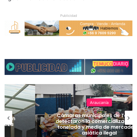
Publicidad
Araucanía
Cámaras municipales de Temu
lación
detectaron la comercialización
hueza
tonelada y media de mercader
pó
asiática ilegal