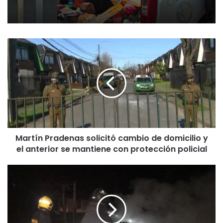
M
a
r
t
í
n
P
r
a
Martín Pradenas solicitó cambio de domicilio y
d
el anterior se mantiene con protección policial
e
n
a
S
s
u
s
j
o
e
l
t
i
o