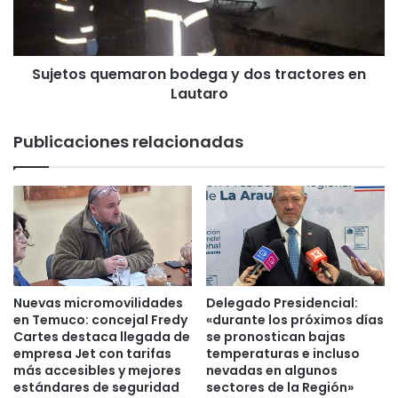
c
s
i
q
t
u
ó
Sujetos quemaron bodega y dos tractores en
e
c
Lautaro
m
a
a
m
r
Publicaciones relacionadas
b
o
i
n
o
b
d
o
e
d
d
e
o
g
m
a
i
y
Nuevas micromovilidades
Delegado Presidencial:
c
d
en Temuco: concejal Fredy
«durante los próximos días
i
o
Cartes destaca llegada de
se pronostican bajas
l
empresa Jet con tarifas
temperaturas e incluso
s
más accesibles y mejores
nevadas en algunos
i
t
estándares de seguridad
sectores de la Región»
o
r