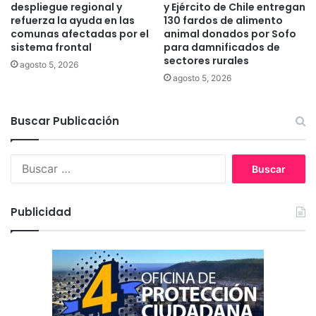
c
despliegue regional y
y Ejército de Chile entregan
o
refuerza la ayuda en las
130 fardos de alimento
n
comunas afectadas por el
animal donados por Sofo
sistema frontal
para damnificados de
p
sectores rurales
r
agosto 5, 2026
o
agosto 5, 2026
t
e
Buscar Publicación
c
c
i
B
ó
u
n
s
p
c
o
Publicidad
a
l
r
i
:
c
i
a
l