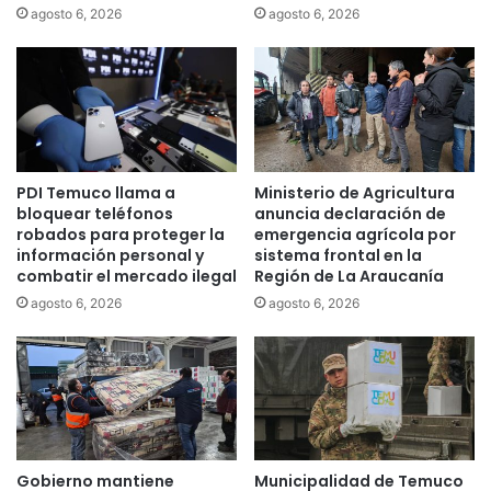
y
a
agosto 6, 2026
agosto 6, 2026
e
c
l
t
a
o
n
r
t
e
e
s
r
e
PDI Temuco llama a
Ministerio de Agricultura
i
n
bloquear teléfonos
anuncia declaración de
o
L
robados para proteger la
emergencia agrícola por
r
a
información personal y
sistema frontal en la
s
u
combatir el mercado ilegal
Región de La Araucanía
e
t
agosto 6, 2026
agosto 6, 2026
m
a
a
r
n
o
t
i
e
n
e
Gobierno mantiene
Municipalidad de Temuco