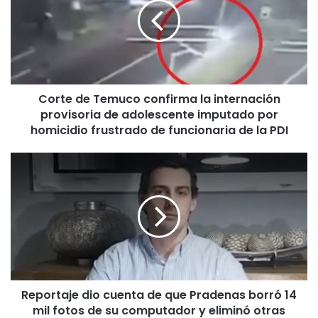
t
e
d
e
T
e
Corte de Temuco confirma la internación
m
provisoria de adolescente imputado por
u
c
homicidio frustrado de funcionaria de la PDI
o
c
R
o
e
n
p
f
o
i
r
r
t
m
a
a
j
l
e
a
Reportaje dio cuenta de que Pradenas borró 14
d
i
mil fotos de su computador y eliminó otras
i