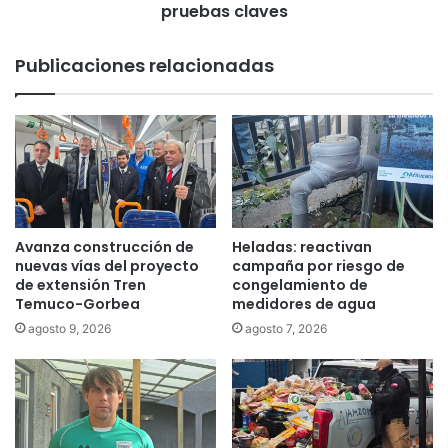
n
o
pruebas claves
t
c
e
u
Publicaciones relacionadas
r
e
n
n
a
t
c
a
i
d
ó
e
n
q
p
u
r
e
Avanza construcción de
Heladas: reactivan
o
P
nuevas vías del proyecto
campaña por riesgo de
v
r
de extensión Tren
congelamiento de
i
a
Temuco-Gorbea
medidores de agua
s
d
agosto 9, 2026
agosto 7, 2026
o
e
r
n
i
a
a
s
d
b
e