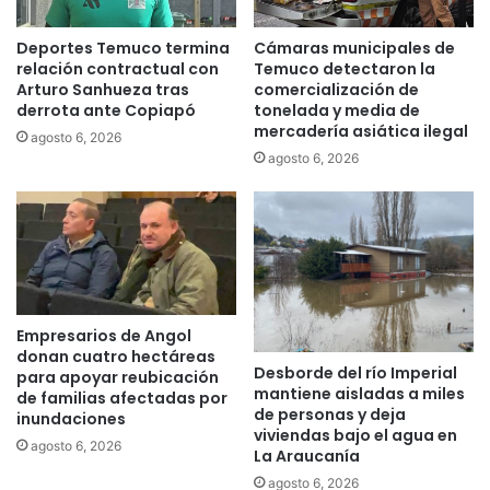
o
a
r
d
Deportes Temuco termina
Cámaras municipales de
r
relación contractual con
Temuco detectaron la
o
ó
Arturo Sanhueza tras
comercialización de
l
1
derrota ante Copiapó
tonelada y media de
e
4
mercadería asiática ilegal
s
agosto 6, 2026
m
agosto 6, 2026
c
i
e
l
n
f
t
o
e
t
i
o
m
s
p
d
Empresarios de Angol
u
e
donan cuatro hectáreas
t
s
Desborde del río Imperial
para apoyar reubicación
a
u
mantiene aisladas a miles
de familias afectadas por
d
de personas y deja
c
inundaciones
viviendas bajo el agua en
o
o
agosto 6, 2026
La Araucanía
p
m
o
p
agosto 6, 2026