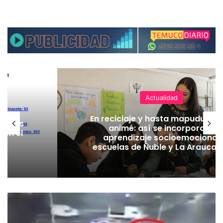
Actualidad
En reciclaje y hasta mapudungú
on más
animé: así se incorpora el
 en el
aprendizaje socioemocional
escuelas de Ñuble y La Araucan
C
o
r