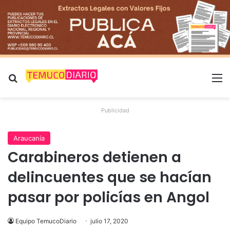
Buscar por
M
Publicidad
Araucanía
Carabineros detienen a
delincuentes que se hacían
pasar por policías en Angol
Equipo TemucoDiario
julio 17, 2020