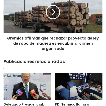
v
e
u
m
e
i
l
o
t
s
o
a
s
f
e
Gremios afirman que rechazar proyecto de ley
i
n
de robo de madera es encubrir al crimen
r
l
m
organizado
a
a
p
n
Publicaciones relacionadas
r
q
i
u
m
e
e
r
r
e
a
c
n
h
o
a
c
z
Delegado Presidencial:
PDI Temuco llama a