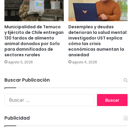
e
e
m
m
u
a
c
d
Municipalidad de Temuco
Desempleo y deudas
o
e
y Ejército de Chile entregan
deterioran la salud mental:
y
r
130 fardos de alimento
investigador UST explica
P
a
animal donados por Sofo
cómo las crisis
a
para damnificados de
económicas aumentan la
e
sectores rurales
ansiedad
d
s
r
e
agosto 5, 2026
agosto 4, 2026
e
n
L
c
Buscar Publicación
a
u
s
b
C
r
B
a
i
u
s
r
s
a
a
c
s
l
Publicidad
a
c
r
r