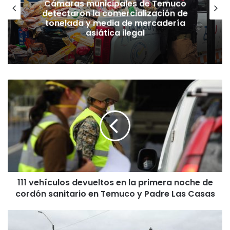
Cámaras municipales de Temuco
detectaron la comercialización de
tonelada y media de mercadería
asiática ilegal
1
1
1
v
e
h
í
c
u
111 vehículos devueltos en la primera noche de
l
cordón sanitario en Temuco y Padre Las Casas
o
s
d
G
e
r