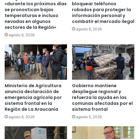
h
a
«durante los próximos días
bloquear teléfonos
e
r
se pronostican bajas
robados para proteger la
d
p
temperaturas e incluso
información personal y
e
nevadas en algunos
combatir el mercado ilegal
r
sectores de la Región»
c
o
agosto 6, 2026
o
y
agosto 6, 2026
r
e
d
c
ó
t
n
o
s
d
a
e
n
l
Ministerio de Agricultura
Gobierno mantiene
i
e
anuncia declaración de
despliegue regional y
t
y
emergencia agrícola por
refuerza la ayuda en las
a
d
sistema frontal en la
comunas afectadas por el
r
e
Región de La Araucanía
sistema frontal
i
r
agosto 6, 2026
agosto 5, 2026
o
o
e
b
n
o
T
d