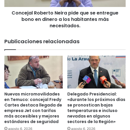
l
m
R
p
Concejal Roberto Neira pide que se entregue
o
r
bono en dinero a los habitantes más
b
a
e
necesitados.
n
r
a
t
Publicaciones relacionadas
P
o
r
N
e
e
v
i
e
r
n
a
t
p
i
i
v
d
Nuevas micromovilidades
Delegado Presidencial:
a
e
en Temuco: concejal Fredy
«durante los próximos días
p
q
Cartes destaca llegada de
se pronostican bajas
a
u
empresa Jet con tarifas
temperaturas e incluso
r
más accesibles y mejores
nevadas en algunos
e
estándares de seguridad
sectores de la Región»
a
s
L
e
agosto 6, 2026
agosto 6, 2026