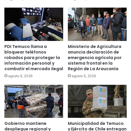
a
e
A
n
r
t
a
r
u
e
c
g
a
u
PDI Temuco llama a
Ministerio de Agricultura
n
e
bloquear teléfonos
anuncia declaración de
í
b
robados para proteger la
emergencia agrícola por
a
o
información personal y
sistema frontal en la
p
n
combatir el mercado ilegal
Región de La Araucanía
o
o
agosto 6, 2026
agosto 6, 2026
r
e
t
n
e
d
m
i
p
n
o
e
r
r
a
o
Gobierno mantiene
Municipalidad de Temuco
l
a
despliegue regional y
y Ejército de Chile entregan