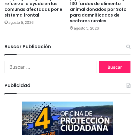
l
refuerza la ayuda en las
130 fardos de alimento
o
comunas afectadas por el
animal donados por Sofo
sistema frontal
para damnificados de
s
sectores rurales
h
agosto 5, 2026
a
agosto 5, 2026
b
i
Buscar Publicación
t
a
n
B
t
u
e
s
s
c
m
Publicidad
a
á
r
s
:
n
e
c
e
s