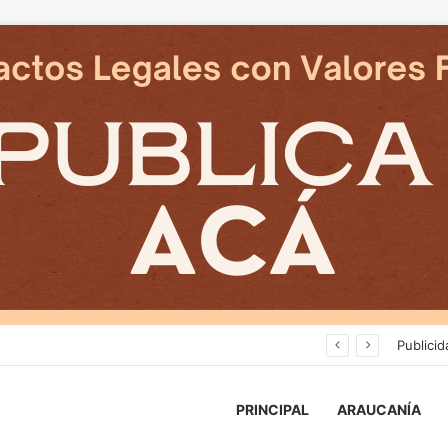
Deportes Temuco termina relación contractual con Arturo Sanhueza tras derrota ante Copiapó
Publicid
PRINCIPAL
ARAUCANÍA