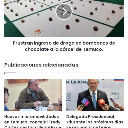
u
l
s
e
t
g
r
a
a
l
n
e
i
s
Frustran ingreso de droga en bombones de
n
t
chocolate a la cárcel de Temuco.
g
r
r
a
e
Publicaciones relacionadas
s
s
h
o
a
d
l
e
l
d
a
r
z
o
g
g
o
a
Nuevas micromovilidades
Delegado Presidencial:
d
e
en Temuco: concejal Fredy
«durante los próximos días
e
n
Cartes destaca llegada de
se pronostican bajas