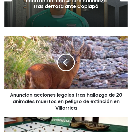
contractual con Arturo Sanhueza
tras derrota ante Copiapó
A
n
u
n
c
i
a
n
a
Anuncian acciones legales tras hallazgo de 20
c
animales muertos en peligro de extinción en
c
i
Villarrica
o
n
F
e
r
s