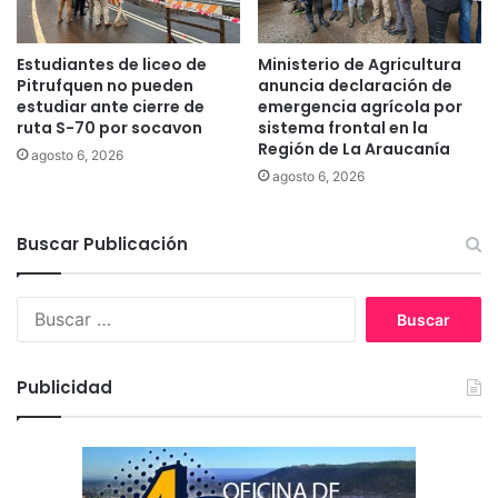
l
a
i
c
g
á
Estudiantes de liceo de
Ministerio de Agricultura
r
r
Pitrufquen no pueden
anuncia declaración de
o
c
estudiar ante cierre de
emergencia agrícola por
d
ruta S-70 por socavon
sistema frontal en la
e
e
Región de La Araucanía
l
agosto 6, 2026
e
d
agosto 6, 2026
x
e
t
T
i
Buscar Publicación
e
n
m
c
u
B
i
c
u
ó
o
s
n
.
c
e
Publicidad
a
n
r
V
:
i
l
l