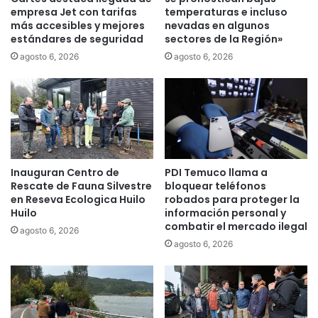
2
empresa Jet con tarifas
temperaturas e incluso
b
0
más accesibles y mejores
nevadas en algunos
o
estándares de seguridad
sectores de la Región»
a
m
n
b
agosto 6, 2026
agosto 6, 2026
i
o
m
n
a
e
l
s
e
d
s
e
m
c
Inauguran Centro de
PDI Temuco llama a
u
h
Rescate de Fauna Silvestre
bloquear teléfonos
e
o
en Reseva Ecologica Huilo
robados para proteger la
r
c
Huilo
información personal y
t
o
combatir el mercado ilegal
agosto 6, 2026
o
l
agosto 6, 2026
s
a
e
t
n
e
p
a
e
l