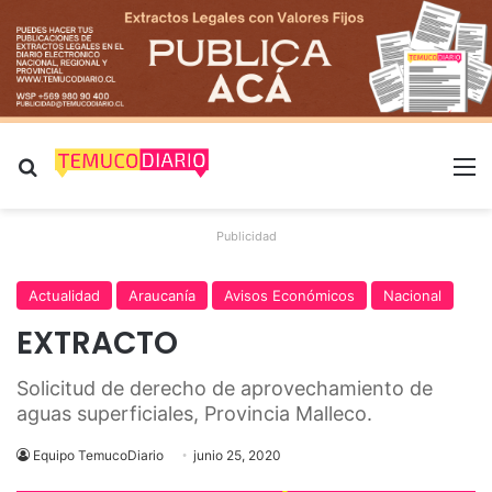
Buscar por
M
Publicidad
Actualidad
Araucanía
Avisos Económicos
Nacional
EXTRACTO
Solicitud de derecho de aprovechamiento de
aguas superficiales, Provincia Malleco.
Equipo TemucoDiario
junio 25, 2020