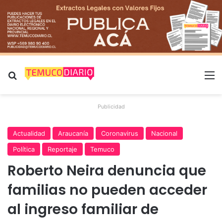
Buscar por
M
Publicidad
Actualidad
Araucanía
Coronavirus
Nacional
Política
Reportaje
Temuco
Roberto Neira denuncia que
familias no pueden acceder
al ingreso familiar de