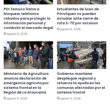
a
s
PDI Temuco llama a
Estudiantes de liceo de
r
h
bloquear teléfonos
Pitrufquen no pueden
a
a
robados para proteger la
estudiar ante cierre de
p
b
información personal y
ruta S-70 por socavon
a
e
combatir el mercado ilegal
agosto 6, 2026
c
r
agosto 6, 2026
i
q
e
u
n
e
t
b
e
r
c
a
r
n
i
t
Ministerio de Agricultura
Gobierno mantiene
t
a
anuncia declaración de
despliegue regional y
i
d
emergencia agrícola por
refuerza la ayuda en las
c
sistema frontal en la
comunas afectadas por el
o
o
Región de La Araucanía
sistema frontal
c
e
u
agosto 6, 2026
agosto 5, 2026
n
a
l
r