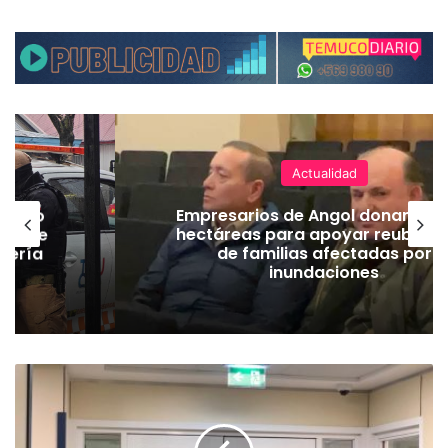
Actualidad
emuco
Empresarios de Angol donan cua
ión de
hectáreas para apoyar reubicac
dería
de familias afectadas por
inundaciones
H
o
s
p