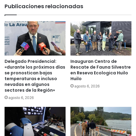
e
b
Publicaciones relacionadas
v
r
a
e
U
i
P
n
C
g
,
r
s
e
u
s
m
a
Delegado Presidencial:
Inauguran Centro de
a
n
«durante los próximos días
Rescate de Fauna Silvestre
n
d
se pronostican bajas
en Reseva Ecologica Huilo
d
temperaturas e incluso
Huilo
o
o
nevadas en algunos
a
agosto 6, 2026
sectores de la Región»
3
P
2
u
agosto 6, 2026
c
c
a
ó
m
n
a
t
s
r
p
a