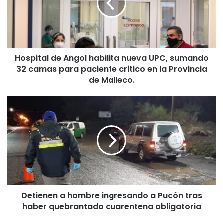
i
t
a
l
d
Hospital de Angol habilita nueva UPC, sumando
e
32 camas para paciente critico en la Provincia
A
n
de Malleco.
g
o
D
l
e
h
t
a
i
b
e
i
n
l
e
i
n
t
a
a
Detienen a hombre ingresando a Pucón tras
h
n
haber quebrantado cuarentena obligatoria
o
u
m