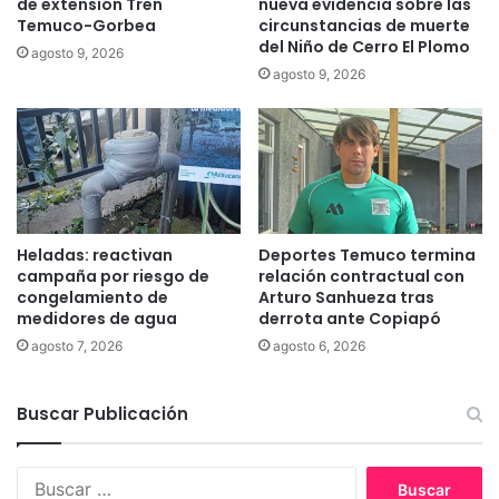
de extensión Tren
nueva evidencia sobre las
r
a
Temuco-Gorbea
circunstancias de muerte
a
r
del Niño de Cerro El Plomo
agosto 9, 2026
e
a
agosto 9, 2026
l
l
h
a
o
c
s
o
p
m
i
u
t
n
a
a
Heladas: reactivan
Deportes Temuco termina
l
”
campaña por riesgo de
relación contractual con
d
congelamiento de
Arturo Sanhueza tras
e
medidores de agua
derrota ante Copiapó
C
agosto 7, 2026
agosto 6, 2026
u
r
a
Buscar Publicación
c
a
u
B