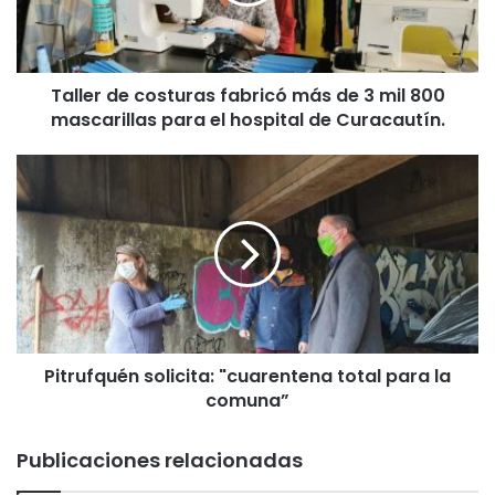
r
d
e
c
Taller de costuras fabricó más de 3 mil 800
o
mascarillas para el hospital de Curacautín.
s
t
u
P
r
i
a
t
s
r
f
u
a
f
b
q
r
u
i
é
c
Pitrufquén solicita: "cuarentena total para la
n
ó
comuna”
s
m
o
á
l
Publicaciones relacionadas
s
i
d
c