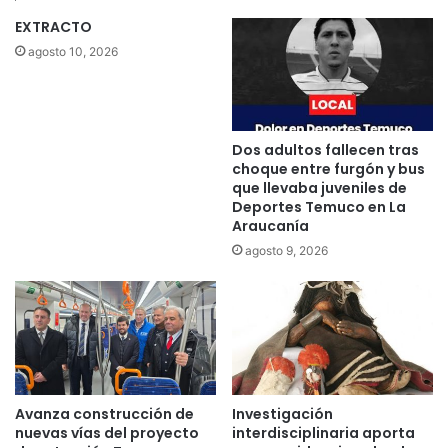
e
i
EXTRACTO
3
t
agosto 10, 2026
m
a
i
:
l
"
8
c
0
u
Dos adultos fallecen tras
0
a
choque entre furgón y bus
m
r
que llevaba juveniles de
a
Deportes Temuco en La
e
Araucanía
s
n
c
t
agosto 9, 2026
a
e
r
n
i
a
l
t
l
o
a
t
s
a
Avanza construcción de
Investigación
p
l
nuevas vías del proyecto
interdisciplinaria aporta
a
p