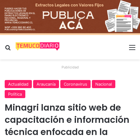
Buscar por
M
Publicidad
Actualidad
Araucanía
Coronavirus
Nacional
Política
Minagri lanza sitio web de
capacitación e información
técnica enfocada en la