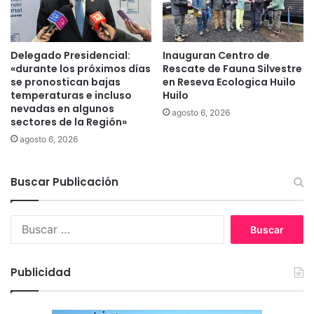
a
a
l
t
i
i
z
v
Delegado Presidencial:
Inauguran Centro de
a
«durante los próximos días
Rescate de Fauna Silvestre
a
se pronostican bajas
en Reseva Ecologica Huilo
n
s
temperaturas e incluso
Huilo
u
q
nevadas en algunos
n
u
agosto 6, 2026
sectores de la Región»
a
e
agosto 6, 2026
o
e
l
s
l
t
Buscar Publicación
a
á
c
g
o
e
B
m
n
u
ú
e
s
n
r
c
Publicidad
e
a
a
n
n
r
e
d
: