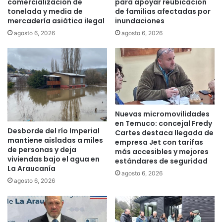
comercialización de
para apoyar reubicación
l
e
tonelada y media de
de familias afectadas por
i
mercadería asiática ilegal
inundaciones
o
m
c
agosto 6, 2026
agosto 6, 2026
e
u
n
p
t
a
o
d
s
o
a
s
v
p
Nuevas micromovilidades
e
o
en Temuco: concejal Fredy
c
r
Desborde del río Imperial
Cartes destaca llegada de
i
l
mantiene aisladas a miles
empresa Jet con tarifas
n
a
de personas y deja
más accesibles y mejores
a
s
viviendas bajo el agua en
estándares de seguridad
s
e
La Araucanía
agosto 6, 2026
q
x
agosto 6, 2026
u
p
e
e
r
c
e
t