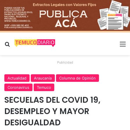
Buscar por
M
Publicidad
Actualidad
Araucanía
Columna de Opinión
Coronavirus
Temuco
SECUELAS DEL COVID 19,
DESEMPLEO Y MAYOR
DESIGUALDAD