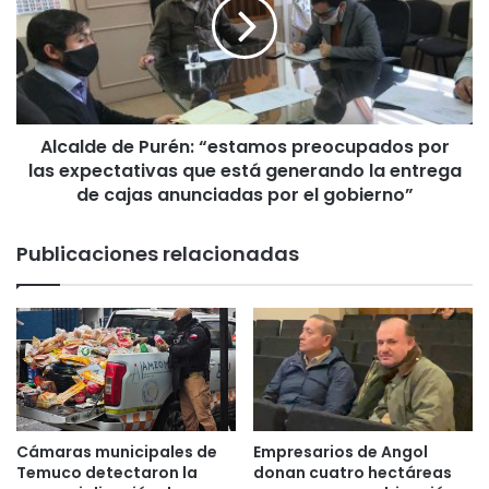
h
a
e
l
s
d
d
e
o
d
n
e
a
Alcalde de Purén: “estamos preocupados por
P
r
las expectativas que está generando la entrega
u
o
r
de cajas anunciadas por el gobierno”
n
é
6
n
Publicaciones relacionadas
m
:
i
“
l
e
k
s
i
t
l
a
o
m
s
o
d
s
Cámaras municipales de
Empresarios de Angol
e
p
Temuco detectaron la
donan cuatro hectáreas
a
r