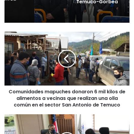
Temuco-Gorbea
C
o
m
u
n
i
d
a
d
Comunidades mapuches donaron 6 mil kilos de
e
alimentos a vecinas que realizan una olla
s
m
común en el sector San Antonio de Temuco
a
p
A
u
l
c
c