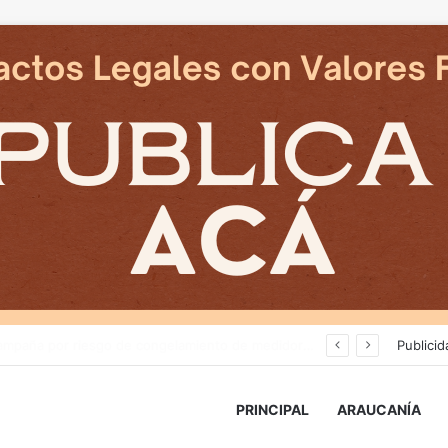
Deportes Temuco termina relación contractual con Arturo Sanhueza tras derrota ante Copiapó
Publicid
PRINCIPAL
ARAUCANÍA