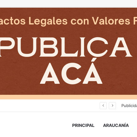
Cámaras municipales de Temuco detectaron la comercialización de tonelada y media de mercadería asiática ilegal
Publicid
PRINCIPAL
ARAUCANÍA