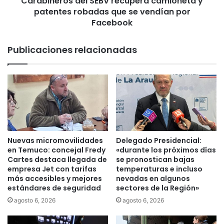
Carabineros del SEBV recupera camioneta y
r
patentes robadas que se vendían por
s
p
d
Facebook
u
e
s
l
Publicaciones relacionadas
o
S
u
E
n
B
r
V
e
r
c
e
u
c
r
u
s
p
Nuevas micromovilidades
Delegado Presidencial:
o
e
en Temuco: concejal Fredy
«durante los próximos días
d
r
Cartes destaca llegada de
se pronostican bajas
e
a
empresa Jet con tarifas
temperaturas e incluso
p
más accesibles y mejores
nevadas en algunos
c
estándares de seguridad
sectores de la Región»
r
a
o
m
agosto 6, 2026
agosto 6, 2026
t
i
e
o