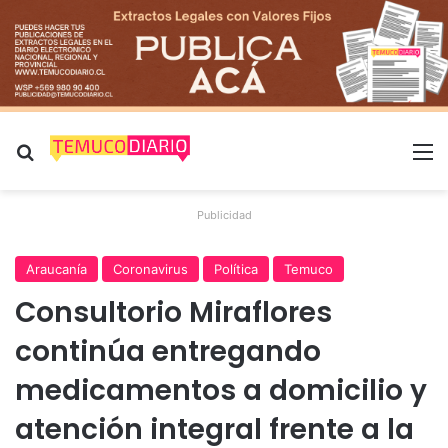
Buscar por
M
Publicidad
Araucanía
Coronavirus
Política
Temuco
Consultorio Miraflores
continúa entregando
medicamentos a domicilio y
atención integral frente a la