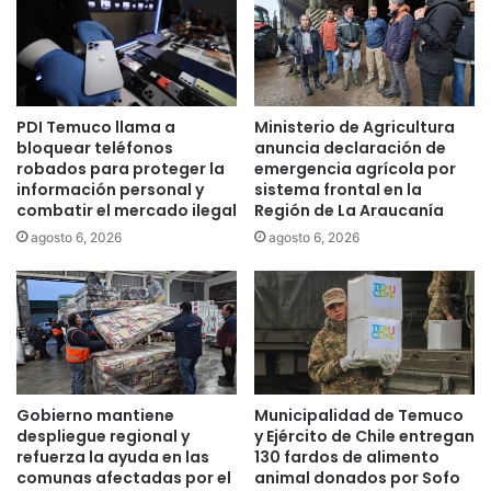
c
n
c
e
i
t
ó
a
n
y
PDI Temuco llama a
Ministerio de Agricultura
c
p
bloquear teléfonos
anuncia declaración de
o
a
robados para proteger la
emergencia agrícola por
n
t
información personal y
sistema frontal en la
t
e
combatir el mercado ilegal
Región de La Araucanía
r
n
agosto 6, 2026
agosto 6, 2026
a
t
S
e
u
s
b
r
s
o
e
b
c
a
r
d
Gobierno mantiene
Municipalidad de Temuco
e
a
despliegue regional y
y Ejército de Chile entregan
t
s
refuerza la ayuda en las
130 fardos de alimento
a
q
comunas afectadas por el
animal donados por Sofo