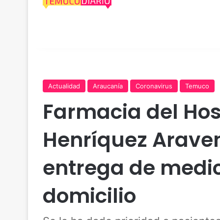
Actualidad
Araucanía
Coronavirus
Temuco
Farmacia del Hos
Henríquez Araven
entrega de medi
domicilio