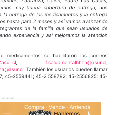
 Temuco, Labranza, Cajón, Padre Las Casas,
nemos muy buena cobertura de entrega, nos
ita la entrega de los medicamentos y la entrega
os hasta para 2 meses y así vamos avanzando
ntegrantes de la familia que sean usuarios de
ndo experiencia y así mejoramos la atención
de medicamentos se habilitaron los correos
asur.cl
,
f.saludmentalhhha@asur.cl
,
ha@asur.cl
También los usuarios pueden llamar
7; 45-2559441; 45-2 558782; 45-2556825; 45-
Publicidad