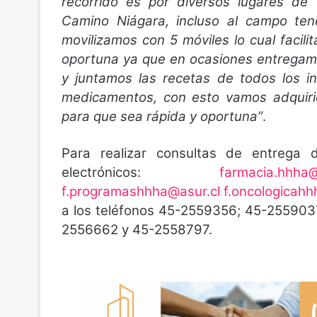
recorrido es por diversos lugares de
Camino Niágara, incluso al campo te
movilizamos con 5 móviles lo cual facil
oportuna ya que en ocasiones entregam
y juntamos las recetas de todos los i
medicamentos, con esto vamos adquirie
para que sea rápida y oportuna”
.
Para realizar consultas de entrega 
electrónicos:
farmacia.hhha@
f.programashhha@asur.cl
f.oncologicahh
a los teléfonos 45-2559356; 45-255903
2556662 y 45-2558797.