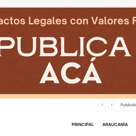
Cámaras municipales de Temuco detectaron la comercialización de tonelada y media de mercadería asiática ilegal
Publicid
PRINCIPAL
ARAUCANÍA