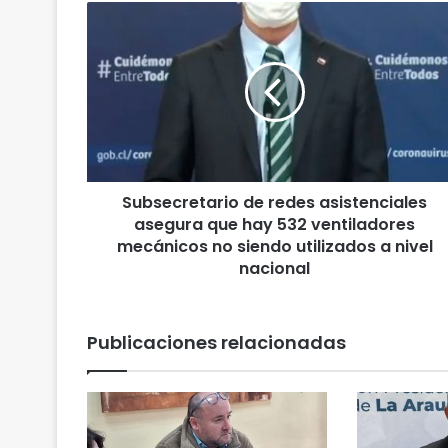
S
u
b
s
e
c
r
e
t
Subsecretario de redes asistenciales
a
asegura que hay 532 ventiladores
r
i
mecánicos no siendo utilizados a nivel
o
nacional
d
e
r
Publicaciones relacionadas
e
d
e
s
a