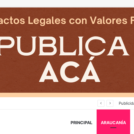
Deportes Temuco termina relación contractual con Arturo Sanhueza tras derrota ante Copiapó
Publicid
PRINCIPAL
ARAUCANÍA