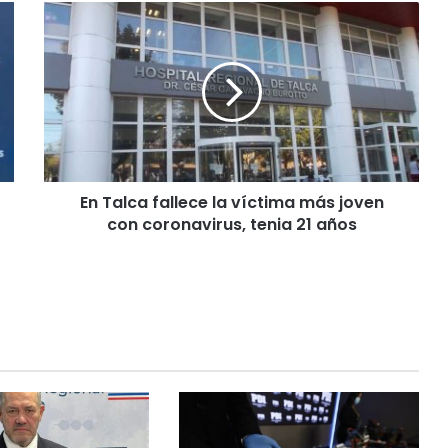
E
n
T
a
l
c
a
f
a
En Talca fallece la víctima más joven
l
con coronavirus, tenia 21 años
l
e
c
e
l
a
v
í
c
t
i