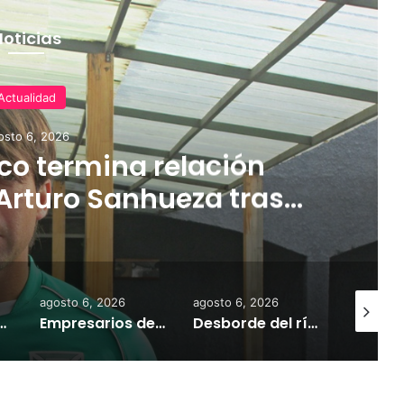
Noticias
Actualidad
osto 6, 2026
o termina relación
Arturo Sanhueza tras
ante Copiapó
agosto 6, 2026
agosto 6, 2026
agosto 7,
 la comercialización de tonelada y media de mercadería asiática ilegal
Empresarios de Angol donan cuatro hectáreas para apoyar reubicación de familias afectadas por inundaciones
Desborde del río Imperial mantiene aisladas a miles de personas y deja viviendas bajo el agua en La Araucanía