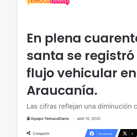
Araucanía
Coronavirus
Nacional
Política
En plena cuaren
santa se registr
flujo vehicular en
Araucanía.
Las cifras reflejan una diminución
Equipo TemucoDiario
abril 10, 2020
Compartir
Facebook
X