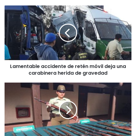
L
a
m
e
n
t
a
b
l
Lamentable accidente de retén móvil deja una
e
carabinera herida de gravedad
a
c
c
O
i
S
d
-
e
9
n
i
t
n
e
c
d
a
e