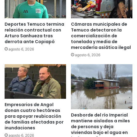
b
o
i
q
n
u
Deportes Temuco termina
Cámaras municipales de
e
e
relación contractual con
Temuco detectaron la
r
e
Arturo Sanhueza tras
comercialización de
a
r
derrota ante Copiapó
tonelada y media de
h
a
mercadería asiática ilegal
agosto 6, 2026
e
n
agosto 6, 2026
r
e
i
x
d
h
a
i
d
b
e
i
g
d
r
a
Empresarios de Angol
a
s
donan cuatro hectáreas
v
e
Desborde del río Imperial
para apoyar reubicación
e
mantiene aisladas a miles
n
de familias afectadas por
de personas y deja
d
u
inundaciones
viviendas bajo el agua en
a
n
agosto 6, 2026