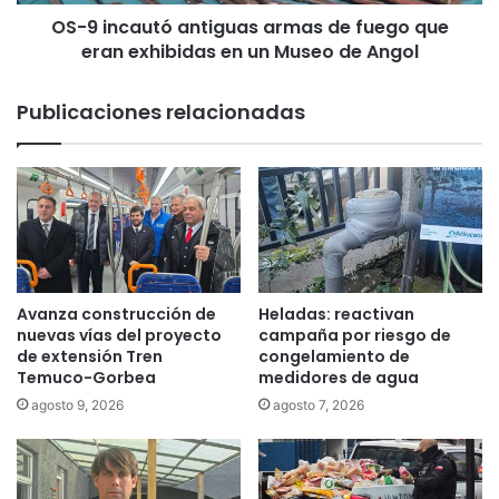
u
r
OS-9 incautó antiguas armas de fuego que
t
e
eran exhibidas en un Museo de Angol
ó
t
a
é
n
Publicaciones relacionadas
n
t
m
i
ó
g
v
u
i
a
l
s
d
a
e
r
j
m
Avanza construcción de
Heladas: reactivan
a
a
nuevas vías del proyecto
campaña por riesgo de
u
s
de extensión Tren
congelamiento de
n
Temuco-Gorbea
medidores de agua
d
a
e
agosto 9, 2026
agosto 7, 2026
c
f
a
u
r
e
a
g