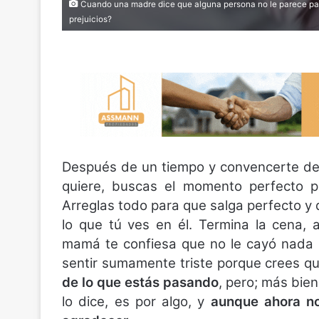
Cuando una madre dice que alguna persona no le parece para
prejuicios?
Después de un tiempo y convencerte de 
quiere, buscas el momento perfecto p
Arreglas todo para que salga perfecto y 
lo que tú ves en él. Termina la cena,
mamá te confiesa que no le cayó nada b
sentir sumamente triste porque crees q
de lo que estás pasando
, pero; más bie
lo dice, es por algo, y
aunque ahora no