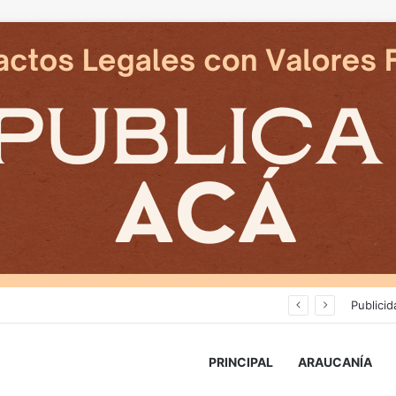
Avanza construcción de nuevas vías del proyecto de extensión Tren Temuco-Gorbea
Publicid
PRINCIPAL
ARAUCANÍA