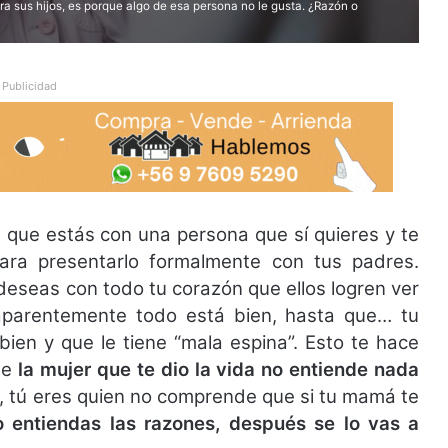
 sus hijos, es porque algo de esa persona no le gusta. ¿Razón o
Publicidad
que estás con una persona que sí quieres y te
ara presentarlo formalmente con tus padres.
deseas con todo tu corazón que ellos logren ver
 aparentemente todo está bien, hasta que… tu
ien y que le tiene “mala espina”. Esto te hace
ue
la mujer que te dio la vida no entiende nada
n, tú eres quien no comprende que si tu mamá te
 entiendas las razones, después se lo vas a