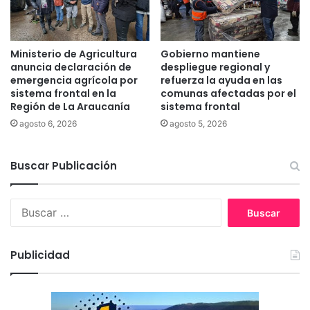
l
n
i
e
a
n
s
t
Ministerio de Agricultura
Gobierno mantiene
r
anuncia declaración de
despliegue regional y
e
emergencia agrícola por
refuerza la ayuda en las
sistema frontal en la
comunas afectadas por el
t
Región de La Araucanía
sistema frontal
e
n
agosto 6, 2026
agosto 5, 2026
i
d
Buscar Publicación
a
s
a
B
c
u
t
s
i
c
v
Publicidad
a
i
r
d
:
a