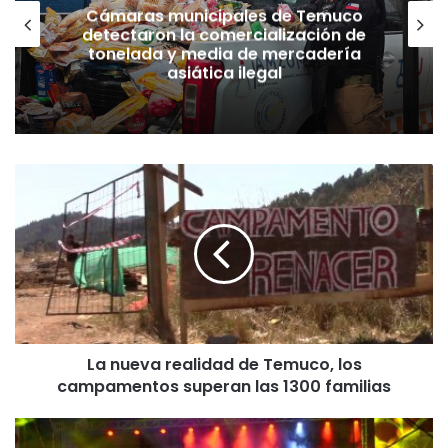
Cámaras municipales de Temuco
detectaron la comercialización de
tonelada y media de mercadería
asiática ilegal
L
a
n
u
e
v
a
r
e
La nueva realidad de Temuco, los
a
campamentos superan las 1300 familias
l
i
d
P
a