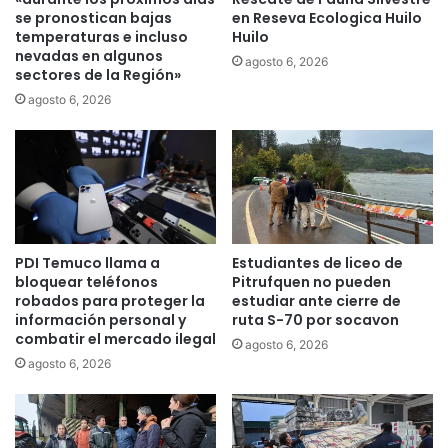
t
a
se pronostican bajas
en Reseva Ecologica Huilo
o
temperaturas e incluso
Huilo
r
nevadas en algunos
s
i
agosto 6, 2026
sectores de la Región»
s
o
u
d
agosto 6, 2026
p
e
e
T
r
e
a
m
n
u
l
c
a
o
PDI Temuco llama a
Estudiantes de liceo de
s
c
bloquear teléfonos
Pitrufquen no pueden
1
o
robados para proteger la
estudiar ante cierre de
3
n
información personal y
ruta S-70 por socavon
0
t
combatir el mercado ilegal
agosto 6, 2026
0
a
agosto 6, 2026
f
r
a
á
m
c
i
o