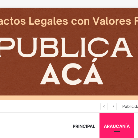
Deportes Temuco termina relación contractual con Arturo Sanhueza tras derrota ante Copiapó
Publicid
PRINCIPAL
ARAUCANÍA