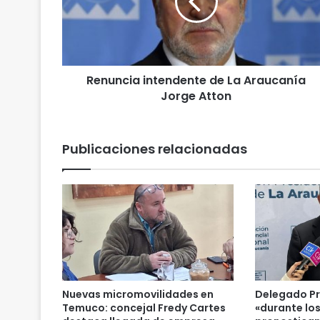
n
c
i
a
i
Renuncia intendente de La Araucanía
n
Jorge Atton
t
e
n
d
Publicaciones relacionadas
e
n
t
e
d
e
L
a
A
r
Nuevas micromovilidades en
Delegado Pr
a
Temuco: concejal Fredy Cartes
«durante lo
u