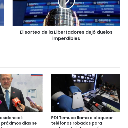
r
t
e
o
d
El sorteo de la Libertadores dejó duelos
e
imperdibles
l
a
L
i
b
e
r
t
a
d
o
r
e
s
esidencial:
PDI Temuco llama a bloquear
d
s próximos días se
teléfonos robados para
e