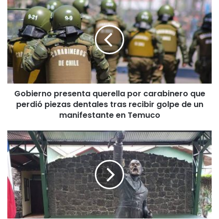
G
o
b
i
e
r
n
o
p
Gobierno presenta querella por carabinero que
r
perdió piezas dentales tras recibir golpe de un
e
s
manifestante en Temuco
e
n
F
t
i
a
s
q
c
u
a
e
l
r
í
e
a
l
d