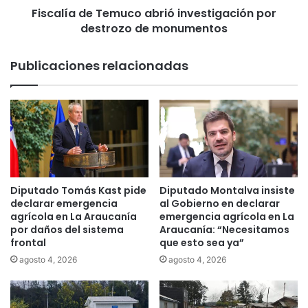
l
Fiscalía de Temuco abrió investigación por
e
a
destrozo de monumentos
T
p
e
o
m
Publicaciones relacionadas
r
u
c
c
a
o
r
a
a
b
b
r
i
i
n
ó
e
i
Diputado Tomás Kast pide
Diputado Montalva insiste
r
n
declarar emergencia
al Gobierno en declarar
o
v
agrícola en La Araucanía
emergencia agrícola en La
q
por daños del sistema
Araucanía: “Necesitamos
e
u
frontal
que esto sea ya”
s
e
t
agosto 4, 2026
agosto 4, 2026
p
i
e
g
r
a