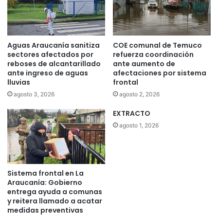
d
c
i
i
ó
ó
p
n
Aguas Araucanía sanitiza
COE comunal de Temuco
i
p
sectores afectados por
refuerza coordinación
e
o
reboses de alcantarillado
ante aumento de
z
r
ante ingreso de aguas
afectaciones por sistema
a
d
lluvias
frontal
s
e
agosto 3, 2026
agosto 2, 2026
d
s
e
t
EXTRACTO
n
r
agosto 1, 2026
t
o
a
z
l
o
e
d
s
e
Sistema frontal en La
t
m
Araucanía: Gobierno
r
o
entrega ayuda a comunas
a
n
y reitera llamado a acatar
s
medidas preventivas
u