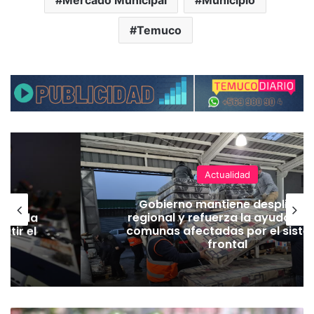
Mercado Municipal
Municipio
Temuco
Actualidad
ear
Gobierno mantiene despliegu
eger la
regional y refuerza la ayuda en 
atir el
comunas afectadas por el sist
frontal