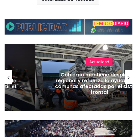
Actualidad
ear
Gobierno mantiene despliegu
eger la
regional y refuerza la ayuda en 
atir el
comunas afectadas por el sist
frontal
M
i
l