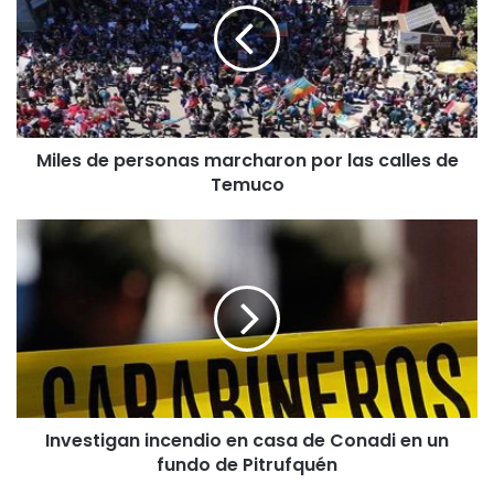
e
s
d
e
p
e
Miles de personas marcharon por las calles de
r
Temuco
s
o
n
I
a
n
s
v
m
e
a
s
r
t
c
i
h
g
a
a
r
Investigan incendio en casa de Conadi en un
n
o
fundo de Pitrufquén
i
n
n