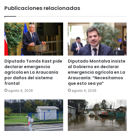
p
c
Publicaciones relacionadas
o
e
r
n
l
d
a
i
s
o
c
e
a
n
l
c
l
a
Diputado Tomás Kast pide
Diputado Montalva insiste
e
s
declarar emergencia
al Gobierno en declarar
s
a
agrícola en La Araucanía
emergencia agrícola en La
d
por daños del sistema
Araucanía: “Necesitamos
d
frontal
que esto sea ya”
e
e
T
C
agosto 4, 2026
agosto 4, 2026
e
o
m
n
u
a
c
d
o
i
e