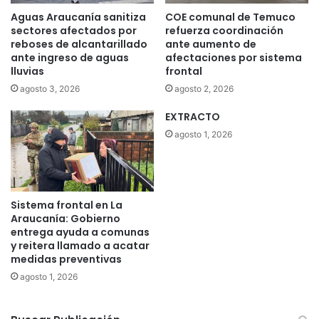
n
Aguas Araucanía sanitiza
COE comunal de Temuco
u
sectores afectados por
refuerza coordinación
n
reboses de alcantarillado
ante aumento de
f
ante ingreso de aguas
afectaciones por sistema
u
lluvias
frontal
n
agosto 3, 2026
agosto 2, 2026
d
o
EXTRACTO
d
agosto 1, 2026
e
P
i
t
r
Sistema frontal en La
u
Araucanía: Gobierno
f
entrega ayuda a comunas
q
y reitera llamado a acatar
medidas preventivas
u
é
agosto 1, 2026
n