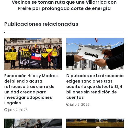
s
Vecinos se toman ruta que une Villarrica con
t
e
Freire por prolongado corte de energía
o
m
m
e
a
Publicaciones relacionadas
d
n
i
r
a
u
a
t
u
a
m
q
e
u
n
e
t
u
Fundación Hijos y Madres
Diputados de La Araucanía
a
n
del Silencio acusa
exigen sanciones tras
v
e
retroceso tras cierre de
auditoría que detectó $1,4
a
unidad creada para
billones sin rendición de
V
investigar adopciones
cuentas
l
i
ilegales
o
l
julio 2, 2026
r
l
julio 2, 2026
d
a
e
r
l
r