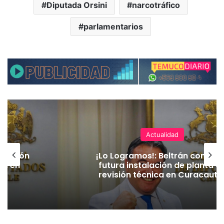
Diputada Orsini
narcotráfico
parlamentarios
Actualidad
alación
¡Lo Logramos!: Beltrán confirm
ca en
futura instalación de planta d
revisión técnica en Curacautí