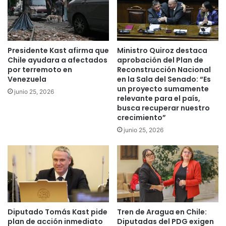
b
i
e
c
n
a
e
c
Presidente Kast afirma que
Ministro Quiroz destaca
f
o
Chile ayudara a afectados
aprobación del Plan de
i
n
por terremoto en
Reconstrucción Nacional
c
F
Venezuela
en la Sala del Senado: “Es
i
r
un proyecto sumamente
junio 25, 2026
o
e
relevante para el país,
i
busca recuperar nuestro
r
crecimiento”
e
junio 25, 2026
p
o
r
p
r
o
l
Diputado Tomás Kast pide
Tren de Aragua en Chile:
o
plan de acción inmediato
Diputadas del PDG exigen
n