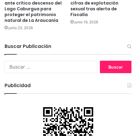
ante crítico descenso del
cifras de explotación
g
Lago Caburgua para
sexual tras alerta de
a
proteger el patrimonio
Fiscalía
d
natural de La Araucanía
junio 19, 2026
o
junio 23, 2026
c
o
r
Buscar Publicación
t
e
d
B
e
u
e
s
n
c
Publicidad
e
a
r
r
g
:
í
a