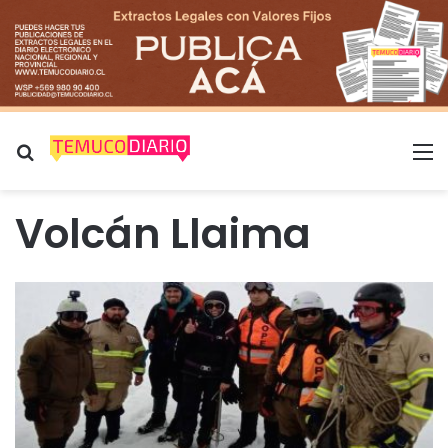
Buscar por
M
Volcán Llaima