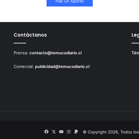
Haz un Aporte
Contáctanos
Le
Prensa:
contacto@temucodiario.cl
Tér
Comercial:
publicidad@temucodiario.cl
Facebook
X
YouTube
Instagram
PayPal
© Copyright 2026, Todos lo