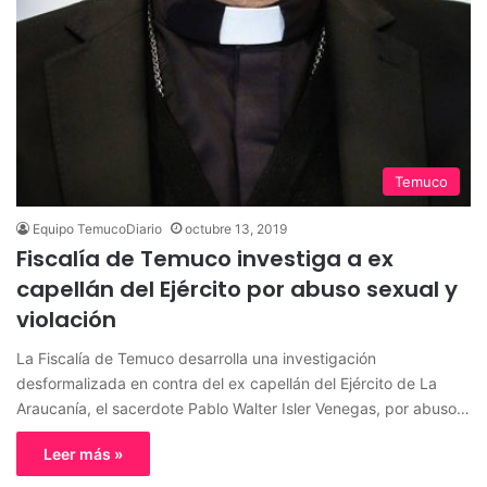
Temuco
Equipo TemucoDiario
octubre 13, 2019
Fiscalía de Temuco investiga a ex
capellán del Ejército por abuso sexual y
violación
La Fiscalía de Temuco desarrolla una investigación
desformalizada en contra del ex capellán del Ejército de La
Araucanía, el sacerdote Pablo Walter Isler Venegas, por abuso…
Leer más »