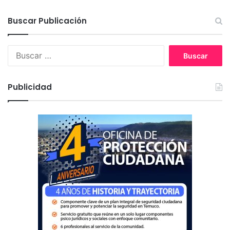
Buscar Publicación
B
u
s
c
Publicidad
a
r
: