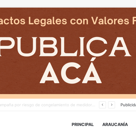
Deportes Temuco termina relación contractual con Arturo Sanhueza tras derrota ante Copiapó
Publicid
PRINCIPAL
ARAUCANÍA