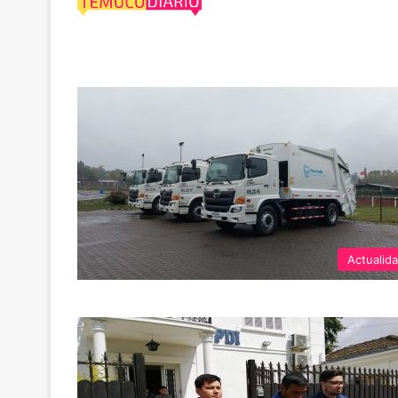
Traiguén
Actualid