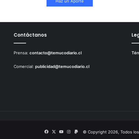
Haz un Aporte
Contáctanos
Le
Prensa:
contacto@temucodiario.cl
Tér
Comercial:
publicidad@temucodiario.cl
Facebook
X
YouTube
Instagram
PayPal
© Copyright 2026, Todos lo