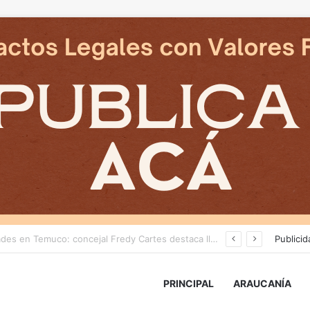
Delegado Presidencial: «durante los próximos días se pronostican bajas temperaturas e incluso nevadas en algunos sectores de la Región»
Publicid
PRINCIPAL
ARAUCANÍA