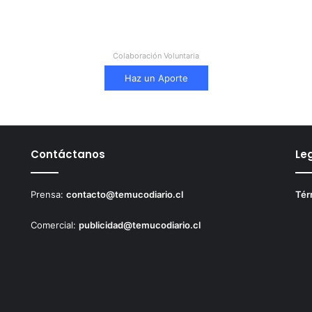
Colaboración Voluntaria
Haz un Aporte
Contáctanos
Le
Prensa:
contacto@temucodiario.cl
Tér
Comercial:
publicidad@temucodiario.cl