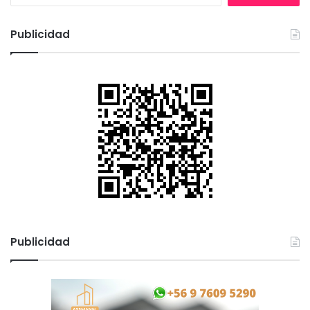
s
c
Publicidad
a
r
:
Publicidad