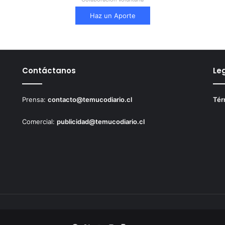
Haz un Aporte
Contáctanos
Le
Prensa:
contacto@temucodiario.cl
Tér
Comercial:
publicidad@temucodiario.cl