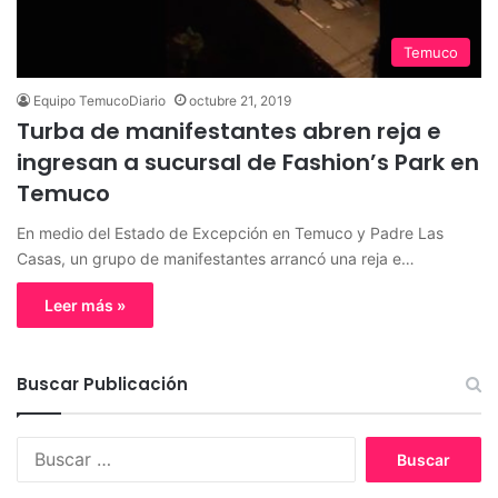
Temuco
Equipo TemucoDiario
octubre 21, 2019
Turba de manifestantes abren reja e
ingresan a sucursal de Fashion’s Park en
Temuco
En medio del Estado de Excepción en Temuco y Padre Las
Casas, un grupo de manifestantes arrancó una reja e…
Leer más »
Buscar Publicación
B
u
s