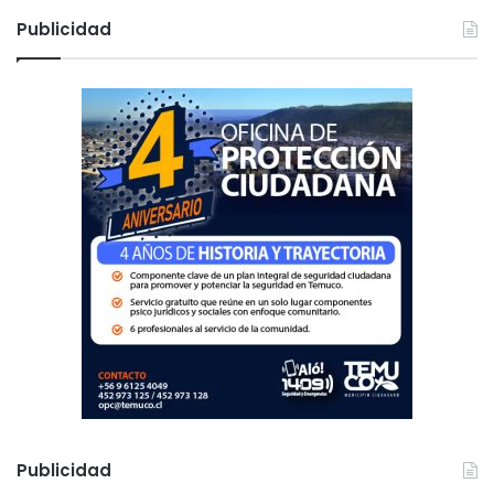
c
Publicidad
a
r
:
Publicidad