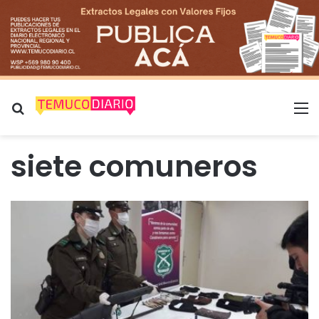
Buscar por
M
siete comuneros