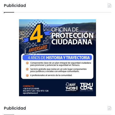
c
Publicidad
a
r
:
Publicidad