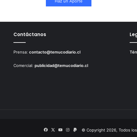
Haz un Aporte
Contáctanos
Le
Prensa:
contacto@temucodiario.cl
Tér
Comercial:
publicidad@temucodiario.cl
Facebook
X
YouTube
Instagram
PayPal
© Copyright 2026, Todos lo