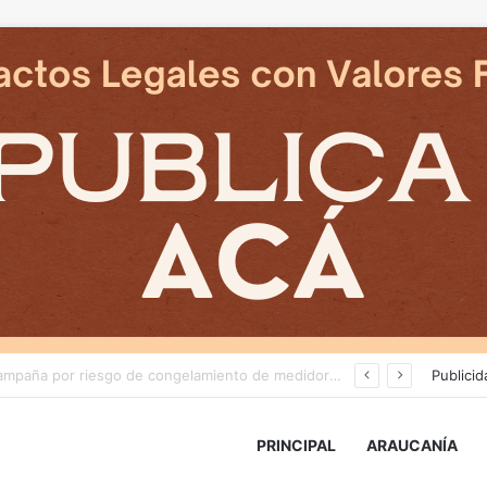
Deportes Temuco termina relación contractual con Arturo Sanhueza tras derrota ante Copiapó
Publicid
PRINCIPAL
ARAUCANÍA