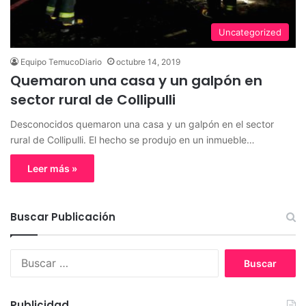
Uncategorized
Equipo TemucoDiario
octubre 14, 2019
Quemaron una casa y un galpón en
sector rural de Collipulli
Desconocidos quemaron una casa y un galpón en el sector
rural de Collipulli. El hecho se produjo en un inmueble…
Leer más »
Buscar Publicación
B
u
s
c
Publicidad