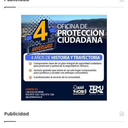
a
r
:
Publicidad