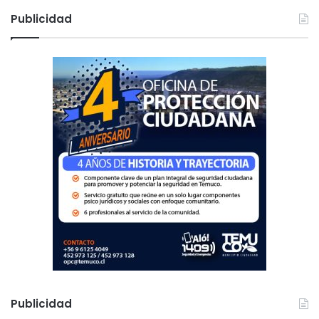
c
Publicidad
a
r
:
Publicidad