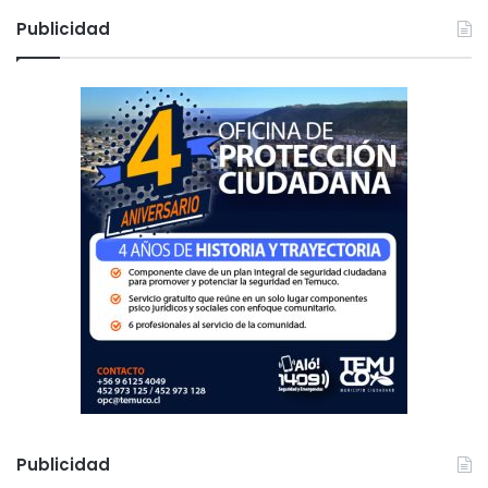
c
Publicidad
a
r
:
Publicidad