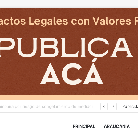
Deportes Temuco termina relación contractual con Arturo Sanhueza tras derrota ante Copiapó
Publicid
PRINCIPAL
ARAUCANÍA