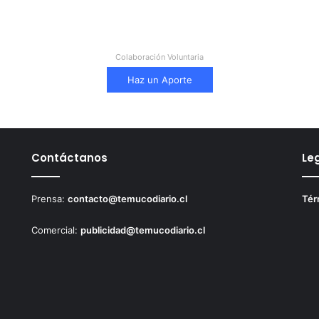
Colaboración Voluntaria
Haz un Aporte
Contáctanos
Le
Prensa:
contacto@temucodiario.cl
Tér
Comercial:
publicidad@temucodiario.cl