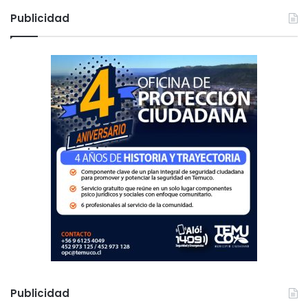
c
Publicidad
a
r
:
Publicidad