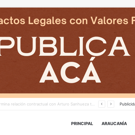
Cámaras municipales de Temuco detectaron la comercialización de tonelada y media de mercadería asiática ilegal
Publicid
PRINCIPAL
ARAUCANÍA