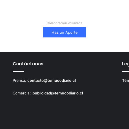
Colaboración Voluntaria
Haz un Aporte
Contáctanos
Le
Prensa:
contacto@temucodiario.cl
Tér
Comercial:
publicidad@temucodiario.cl