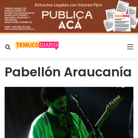
Buscar por
M
Pabellón Araucanía