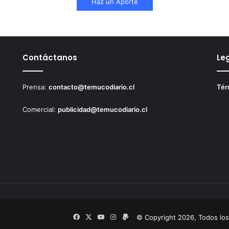
Haz un Aporte
Contáctanos
Le
Prensa:
contacto@temucodiario.cl
Tér
Comercial:
publicidad@temucodiario.cl
Facebook
X
YouTube
Instagram
PayPal
© Copyright 2026, Todos lo