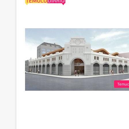
obras
Temuc