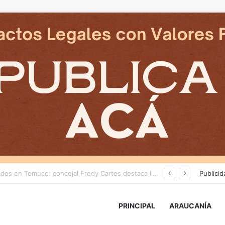
Delegado Presidencial: «durante los próximos días se pronostican bajas temperaturas e incluso nevadas en algunos sectores de la Región»
Publicid
PRINCIPAL
ARAUCANÍA