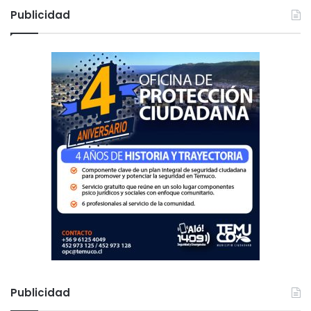
c
Publicidad
a
r
:
Publicidad