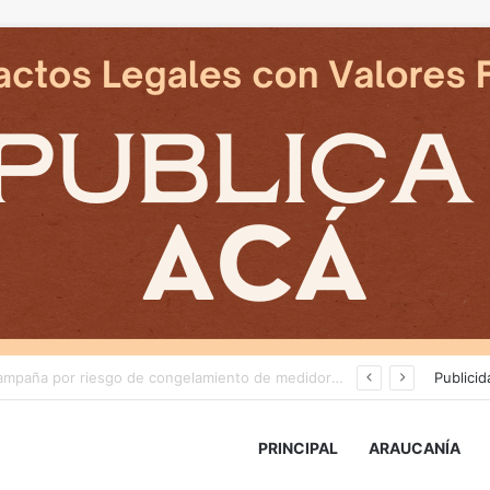
Deportes Temuco termina relación contractual con Arturo Sanhueza tras derrota ante Copiapó
Publicid
PRINCIPAL
ARAUCANÍA