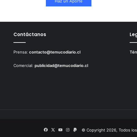
Haz un Aporte
Contáctanos
Le
Prensa:
contacto@temucodiario.cl
Tér
Comercial:
publicidad@temucodiario.cl
Facebook
X
YouTube
Instagram
PayPal
© Copyright 2026, Todos lo