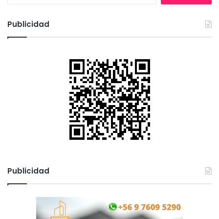
s
c
Publicidad
a
r
:
Publicidad