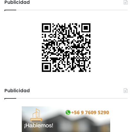
Publicidad
a
r
:
Publicidad