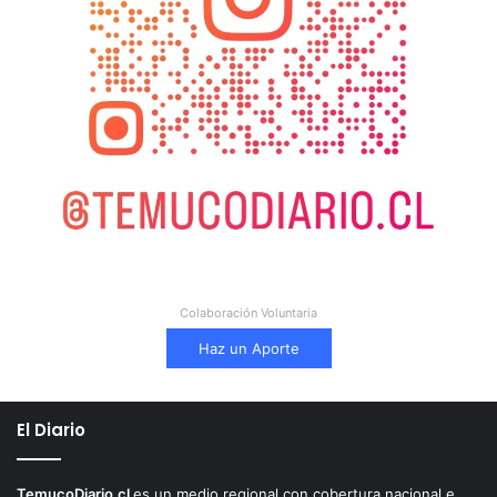
Colaboración Voluntaria
Haz un Aporte
El Diario
TemucoDiario.cl
es un medio regional con cobertura nacional e